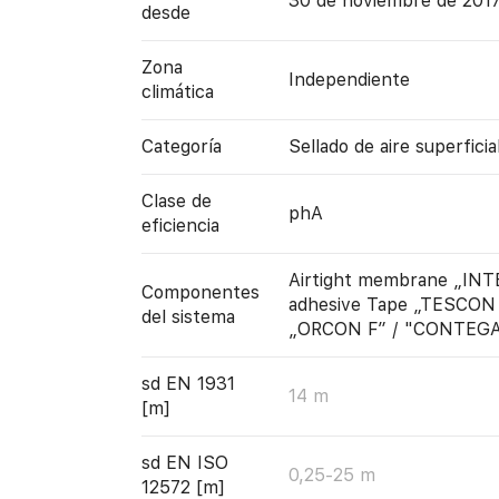
30 de noviembre de 201
desde
Zona
Independiente
climática
Categoría
Sellado de aire superficia
Clase de
phA
eficiencia
Airtight membrane „INT
Componentes
adhesive Tape „TESCON 
del sistema
„ORCON F” / "CONTEGA
sd EN 1931
14 m
[m]
sd EN ISO
0,25-25 m
12572 [m]