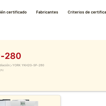
ién certificado
Fabricantes
Criterios de certific
-280
>
ilación
YORK YKH2G-SP-280
/h)