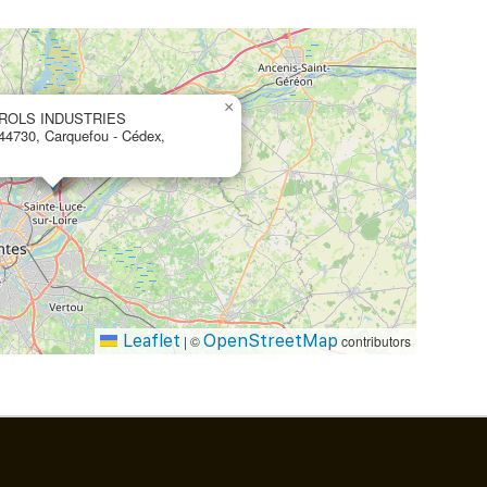
×
ROLS INDUSTRIES
, 44730, Carquefou ‐ Cédex,
Leaflet
OpenStreetMap
|
©
contributors