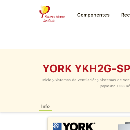
Componentes
Rec
YORK YKH2G-SP
>
>
Inicio
Sistemas de ventilación
Sistemas de vent
(capacidad < 600 m³
Info