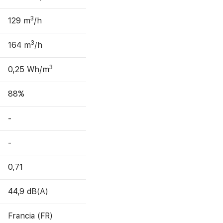
3
129 m
/h
3
164 m
/h
3
0,25 Wh/m
88%
-
-
0,71
44,9 dB(A)
Francia (FR)