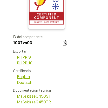
ID del componente
1007vs03
Exportar
PHPP 9
PHPP 10
Certificado
English
Deutsch
Documentación técnica
MaßskizzeQ450ST
MaßskizzeQ450TR