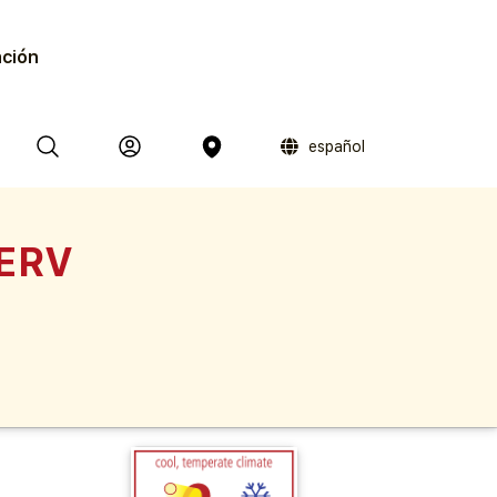
ación
español
 ERV