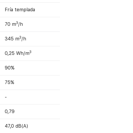
Fría templada
3
70 m
/h
3
345 m
/h
3
0,25 Wh/m
90%
75%
-
0,79
47,0 dB(A)