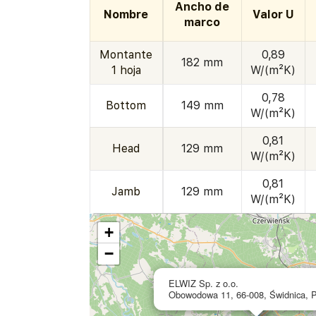
Ancho de
Nombre
Valor U
marco
Montante
0,89
182 mm
1 hoja
W/(m²K)
0,78
Bottom
149 mm
W/(m²K)
0,81
Head
129 mm
W/(m²K)
0,81
Jamb
129 mm
W/(m²K)
+
−
ELWIZ Sp. z o.o.
Obowodowa 11, 66-008, Świdnica, P