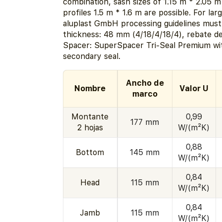
combination, sash sizes of 1.15 m * 2.05 m
profiles 1.5 m * 1.6 m are possible. For la
aluplast GmbH processing guidelines must
thickness: 48 mm (4/18/4/18/4), rebate d
Spacer: SuperSpacer Tri-Seal Premium wit
secondary seal.
Ancho de
Nombre
Valor U
marco
Montante
0,99
177 mm
2 hojas
W/(m²K)
0,88
Bottom
145 mm
W/(m²K)
0,84
Head
115 mm
W/(m²K)
0,84
Jamb
115 mm
W/(m²K)