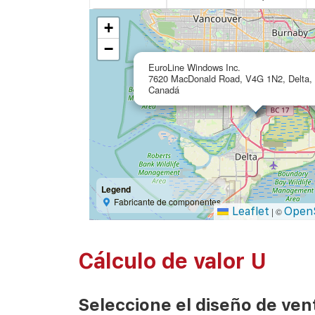
+
−
EuroLine Windows Inc.
7620 MacDonald Road, V4G 1N2, Delta,
Canadá
Legend
Fabricante de componentes
Leaflet
Open
|
©
Cálculo de valor U
Seleccione el diseño de ven