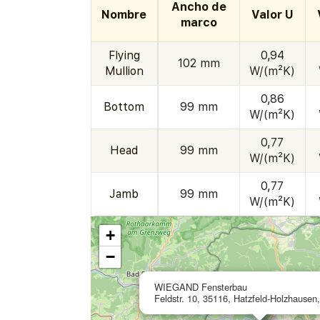
Ancho de
Nombre
Valor U
marco
Flying
0,94
102 mm
Mullion
W/(m²K)
0,86
Bottom
99 mm
W/(m²K)
0,77
Head
99 mm
W/(m²K)
0,77
Jamb
99 mm
W/(m²K)
+
−
WIEGAND Fensterbau
Feldstr. 10, 35116, Hatzfeld-Holzhausen