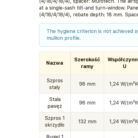
(4/18/4/18/4), spacer: Multitech. The airt
at a single-sash tilt-and turn-window. Pa
(4/18/4/18/4), rebate depth: 18 mm. Space
The hygiene criterion is not achieved a
mullion profile.
Szerokość
Współczynn
Nazwa
ramy
U
Szpros
98 mm
1,24 W/(m²K
stały
Stała
98 mm
1,24 W/(m²K
pawęż
Szpros 1
132 mm
1,24 W/(m²K
skrzydło
Rygiel 1