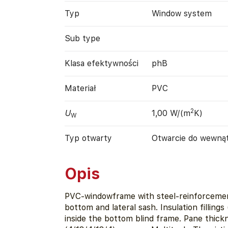
Typ
Window system
Sub type
Klasa efektywności
phB
Materiał
PVC
2
U
1,00 W/(m
K)
W
Typ otwarty
Otwarcie do wewną
Opis
PVC-windowframe with steel-reinforcemen
bottom and lateral sash. Insulation filling
inside the bottom blind frame. Pane thic