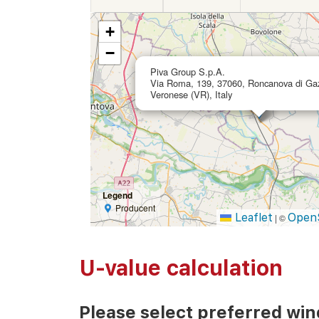
+
−
Piva Group S.p.A.
Via Roma, 139, 37060, Roncanova di Ga
Veronese (VR), Italy
Legend
Producent
Leaflet
Open
|
©
U-value calculation
Please select preferred wi