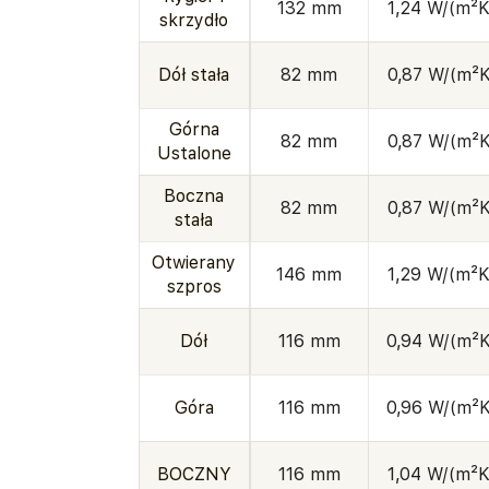
132 mm
1,24 W/(m²K
skrzydło
Dół stała
82 mm
0,87 W/(m²K
Górna
82 mm
0,87 W/(m²K
Ustalone
Boczna
82 mm
0,87 W/(m²K
stała
Otwierany
146 mm
1,29 W/(m²K
szpros
Dół
116 mm
0,94 W/(m²K
Góra
116 mm
0,96 W/(m²K
BOCZNY
116 mm
1,04 W/(m²K