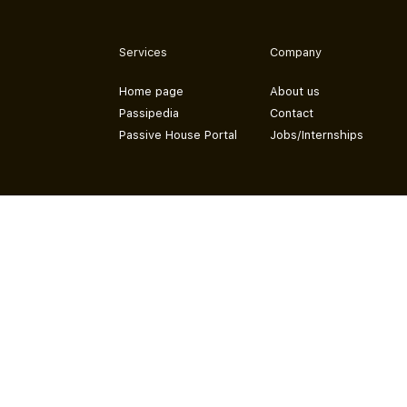
Services
Company
Home page
About us
Passipedia
Contact
Passive House Portal
Jobs/Internships