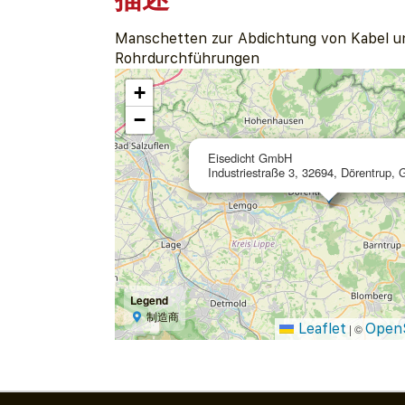
Manschetten zur Abdichtung von Kabel u
Rohrdurchführungen
+
−
Eisedicht GmbH
Industriestraße 3, 32694, Dörentrup,
Legend
制造商
Leaflet
Open
|
©