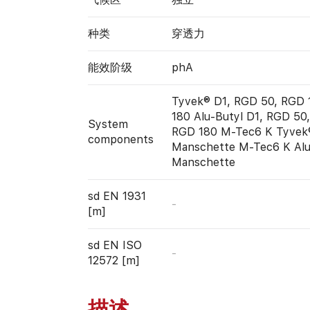
种类
穿透力
能效阶级
phA
Tyvek® D1, RGD 50, RGD 
180 Alu-Butyl D1, RGD 50
System
RGD 180 M-Tec6 K Tyvek
components
Manschette M-Tec6 K Alu
Manschette
sd EN 1931
-
[m]
sd EN ISO
-
12572 [m]
描述